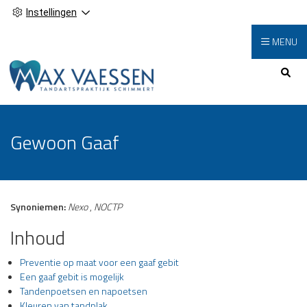
Instellingen
MENU
Hoofdmenu
Gewoon Gaaf
Synoniemen:
Nexo
,
NOCTP
Inhoud
Preventie op maat voor een gaaf gebit
Een gaaf gebit is mogelijk
Tandenpoetsen en napoetsen
Kleuren van tandplak