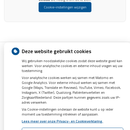
Cookie-instellingen wijzigen
Deze website gebruikt cookies
Uw Zorg Online
|
Beheer
Wij gebruiken noodzakelijke cookies zodat deze website goed kan
werken. Voor analytische cookies en externe inhoud vragen wij uw
toestemming.
Privacy verklaring
|
Cookie-instellingen
|
Voorwaarden
Voor analytische cookies werken wij samen met Matomo en
Google Analytics. Voor externe inhoud werken wij samen met
Google (Maps, Translate en Reviews), YouTube, Vimeo, Facebook,
Instagram, X (Twitter), Qualizorg, Patiëntenvertellen en
ZorgkaartNederland. Deze partijen kunnen gegevens zoals uw IP-
adres verwerken.
Via Cookie-instellingen onderaan de website kunt u op ieder
moment uw toestemming intrekken of aanpassen.
Lees meer over onze Privacy- en Cookieverklaring.