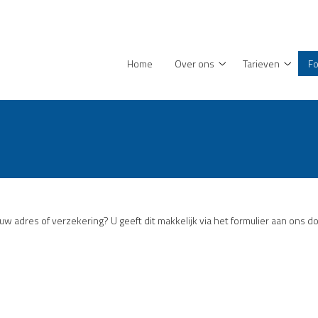
enu
Home
Over ons
Tarieven
Fo
Over
Tariev
ons
subme
submenu
 uw adres of verzekering? U geeft dit makkelijk via het formulier aan ons do