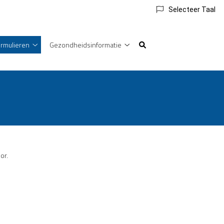
Selecteer Taal
rmulieren
Gezondheidsinformatie
en
Formulieren
Gezondheidsinformatie
nu
submenu
submenu
or.