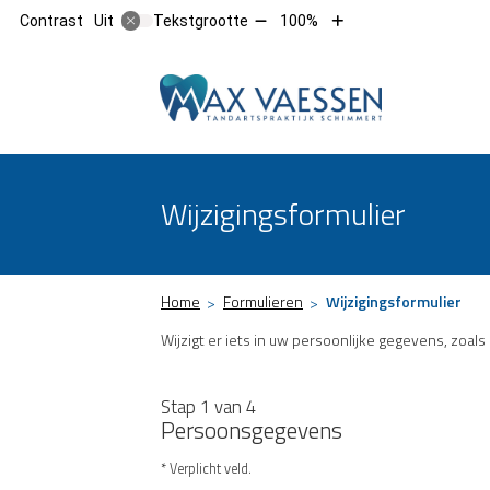
Tekst
Tekst
Contrast
Tekstgrootte
100%
Uit
verkleinen
vergroten
met
met
10%
10%
Hoofdm
Wijzigingsformulier
Home
Formulieren
Wijzigingsformulier
Wijzigt er iets in uw persoonlijke gegevens, zoals
Stap 1 van 4
Persoonsgegevens
* Verplicht veld.